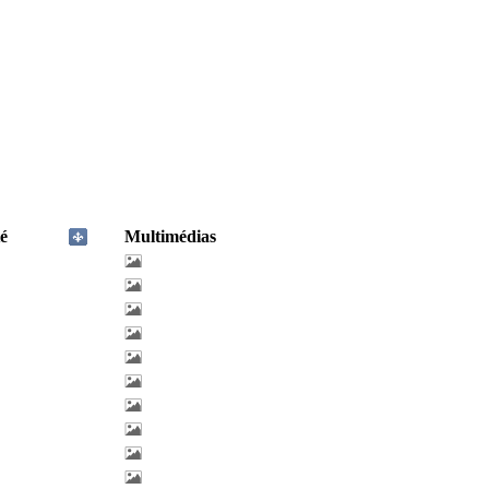
é
Multimédias