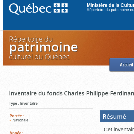
Ministère de la Cult
Répertoire du patrimoine c
Répertoire du
patrimoine
culturel du Québec
Accueil
Inventaire du fonds Charles-Philippe-Ferdinan
Type
:
Inventaire
Résumé
(Boi
Portée
:
ouve
Nationale
cliq
pou
Cet inventai
ferm
Année
: