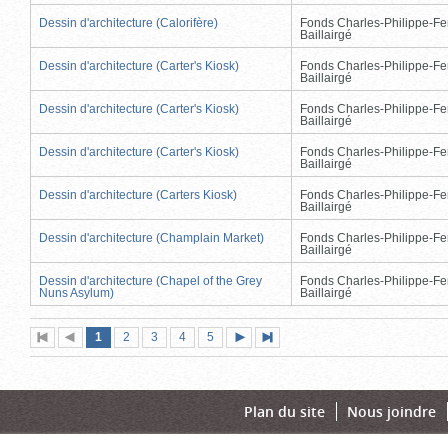
Dessin d'architecture (Calorifère)
Fonds Charles-Philippe-Fe
Baillairgé
Dessin d'architecture (Carter's Kiosk)
Fonds Charles-Philippe-Fe
Baillairgé
Dessin d'architecture (Carter's Kiosk)
Fonds Charles-Philippe-Fe
Baillairgé
Dessin d'architecture (Carter's Kiosk)
Fonds Charles-Philippe-Fe
Baillairgé
Dessin d'architecture (Carters Kiosk)
Fonds Charles-Philippe-Fe
Baillairgé
Dessin d'architecture (Champlain Market)
Fonds Charles-Philippe-Fe
Baillairgé
Dessin d'architecture (Chapel of the Grey
Fonds Charles-Philippe-Fe
Nuns Asylum)
Baillairgé
Page
(page
Page
Page
Page
Page
1
Première
2
Page
3
4
5
Page
Dernière
actuelle)
page
précédente
suivante
page
Plan du site
Nous joindre