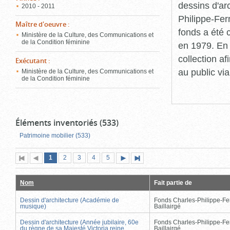
dessins d'ar
2010 - 2011
Philippe-Fer
Maître d'oeuvre
:
fonds a été c
Ministère de la Culture, des Communications et
de la Condition féminine
en 1979. En 
collection a
Exécutant
:
au public vi
Ministère de la Culture, des Communications et
de la Condition féminine
Éléments inventoriés (533)
Patrimoine mobilier (533)
Page
(page
Page
Page
Page
Page
1
Première
2
Page
3
4
5
Page
Dernière
actuelle)
page
précédente
suivante
page
Nom
Fait partie de
Dessin d'architecture (Académie de
Fonds Charles-Philippe-Fe
musique)
Baillairgé
Dessin d'architecture (Année jubilaire, 60e
Fonds Charles-Philippe-Fe
du règne de sa Majesté Victoria reine
Baillairgé