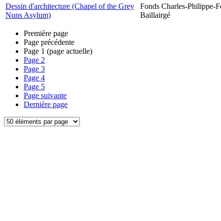
Dessin d'architecture (Chapel of the Grey
Fonds Charles-Philippe-F
Nuns Asylum)
Baillairgé
Première page
Page précédente
Page
1
(page actuelle)
Page
2
Page
3
Page
4
Page
5
Page suivante
Dernière page