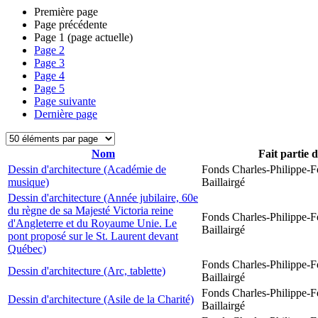
Première page
Page précédente
Page
1
(page actuelle)
Page
2
Page
3
Page
4
Page
5
Page suivante
Dernière page
Nom
Fait partie 
Dessin d'architecture (Académie de
Fonds Charles-Philippe-F
musique)
Baillairgé
Dessin d'architecture (Année jubilaire, 60e
du règne de sa Majesté Victoria reine
Fonds Charles-Philippe-F
d'Angleterre et du Royaume Unie. Le
Baillairgé
pont proposé sur le St. Laurent devant
Québec)
Fonds Charles-Philippe-F
Dessin d'architecture (Arc, tablette)
Baillairgé
Fonds Charles-Philippe-F
Dessin d'architecture (Asile de la Charité)
Baillairgé