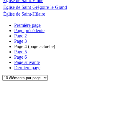
Église de Saint-Émile
Église de Saint-Grégoire-le-Grand
Église de Saint-Hilaire
Première page
Page précédente
Page
2
Page
3
Page
4
(page actuelle)
Page
5
Page
6
Page suivante
Dernière page