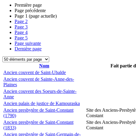
Première page
Page précédente
Page
1
(page actuelle)
Page
2
Page
3
Page
4
Page
5
Page suivante
Dernière page
Nom
Fait partie 
Ancien couvent de Saint-Ubalde
Ancien couvent de Sainte-Anne-des-
Plaines
Ancien couvent des Soeurs-de-Sainte-
Anne
Ancien palais de justice de Kamouraska
Ancien presbytère de Saint-Constant
Site des Anciens-Presbytè
(1790)
Constant
Ancien presbytère de Saint-Constant
Site des Anciens-Presbytè
(1833)
Constant
Ancien presbytère de Saint-Germain-de-