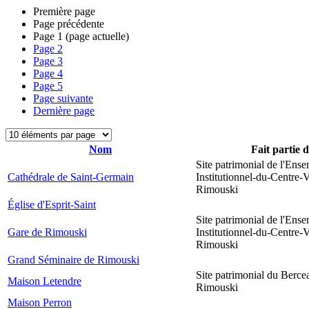
Première page
Page précédente
Page
1
(page actuelle)
Page
2
Page
3
Page
4
Page
5
Page suivante
Dernière page
Nom
Fait partie 
Site patrimonial de l'Ens
Cathédrale de Saint-Germain
Institutionnel-du-Centre-V
Rimouski
Église d'Esprit-Saint
Site patrimonial de l'Ens
Gare de Rimouski
Institutionnel-du-Centre-V
Rimouski
Grand Séminaire de Rimouski
Site patrimonial du Berce
Maison Letendre
Rimouski
Maison Perron