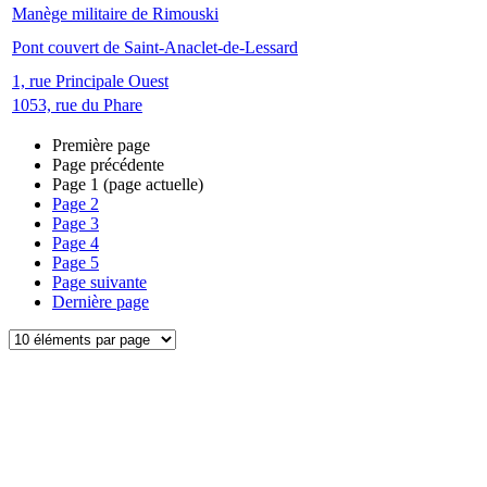
Manège militaire de Rimouski
Pont couvert de Saint-Anaclet-de-Lessard
1, rue Principale Ouest
1053, rue du Phare
Première page
Page précédente
Page
1
(page actuelle)
Page
2
Page
3
Page
4
Page
5
Page suivante
Dernière page