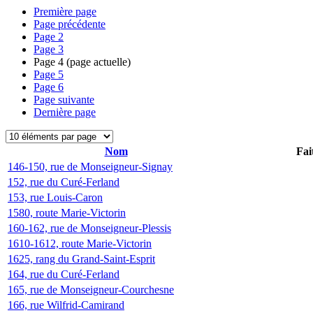
Première page
Page précédente
Page
2
Page
3
Page
4
(page actuelle)
Page
5
Page
6
Page suivante
Dernière page
Nom
Fai
146-150, rue de Monseigneur-Signay
152, rue du Curé-Ferland
153, rue Louis-Caron
1580, route Marie-Victorin
160-162, rue de Monseigneur-Plessis
1610-1612, route Marie-Victorin
1625, rang du Grand-Saint-Esprit
164, rue du Curé-Ferland
165, rue de Monseigneur-Courchesne
166, rue Wilfrid-Camirand