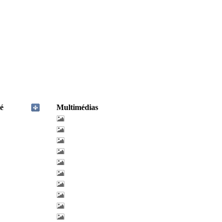
é
Multimédias