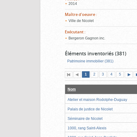
2014
Maître d'oeuvre
:
Ville de Nicolet
Exécutant
:
Bergeron Gagnon inc.
Éléments inventoriés (381)
Patrimoine immobilier (381)
Page
(page
Page
Page
Page
Page
1
Première
2
Page
3
4
5
actuelle)
page
précédente
suiva
Nom
Atelier et maison Rodolphe-Duguay
Palais de justice de Nicolet
Séminaire de Nicolet
1000, rang Saint-Alexis