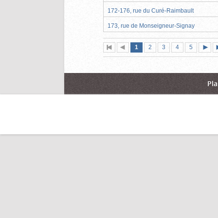
172-176, rue du Curé-Raimbault
173, rue de Monseigneur-Signay
Page
(page
Page
Page
Page
Page
1
Première
2
Page
3
4
5
actuelle)
page
précédente
suiva
Pla