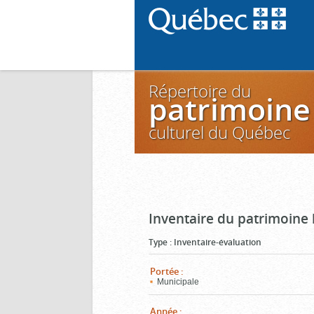
Répertoire du
patrimoine
culturel du Québec
Inventaire du patrimoine 
Type
:
Inventaire-évaluation
Portée
:
Municipale
Année
: