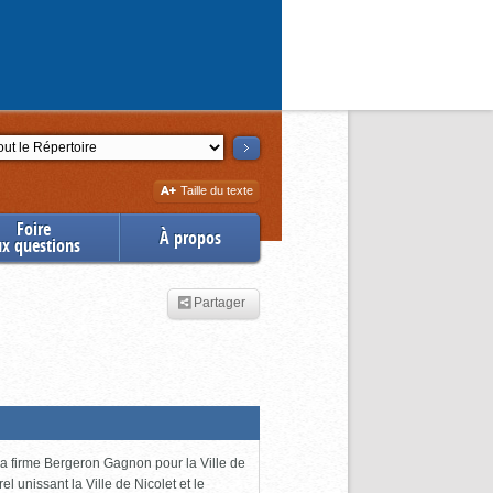
ction
Augmenter
Taille du texte
la
Foire
À propos
ux questions
Partager
 la firme Bergeron Gagnon pour la Ville de
l unissant la Ville de Nicolet et le