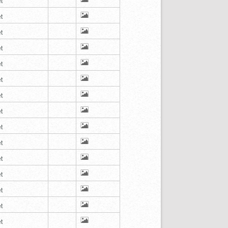
t
t
t
t
t
t
t
t
t
t
t
t
t
t
t