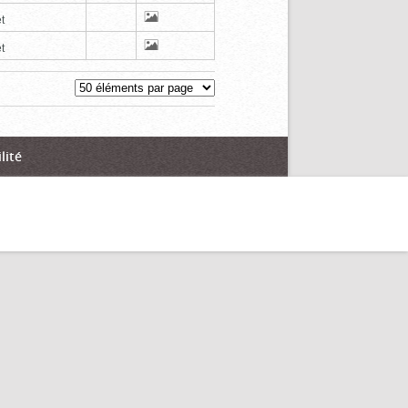
t
t
lité