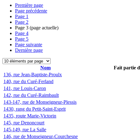
Première page
Page précédente
Page
1
Page
2
Page
3
(page actuelle)
Page
4
Page
5
Page suivante
Dernière page
Nom
Fait partie 
136, rue Jean-Baptiste-Proulx
140, rue du Curé-Ferland
141, rue Louis-Caron
142, rue du Curé-Raimbault
143-147, rue de Monseigneur-Plessis
1430, rang du Petit-Saint-Esprit
1435, route Marie-Victorin
145, rue Denoncourt
145-149, rue La Salle
146, rue de Monseigneur-Courchesne