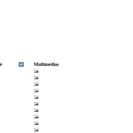
é
Multimédias