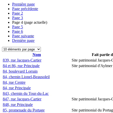
Première page
Page précédente
Page
2
Page
3
Page
4
(page actuelle)
Page
5
Page
6
Page suivante
Dernière page
Nom
Fait partie 
839, rue Jacques-Cartier
Site patrimonial Jacques-C
84 et 86, rue Principale
Site patrimonial d'Aylmer
84, boulevard Lorrain
84, chemin Lionel-Beausoleil
84, rue Centre
84, rue Principale
843, chemin du Tour-du-Lac
847, rue Jacques-Cartier
Site patrimonial Jacques-C
848, rue Principale
85, promenade du Portage
Site patrimonial du Porta