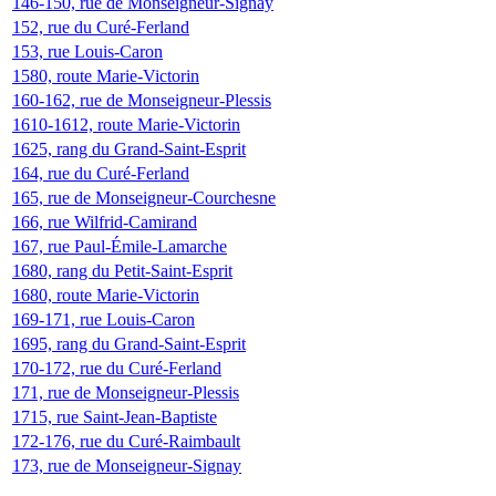
146-150, rue de Monseigneur-Signay
152, rue du Curé-Ferland
153, rue Louis-Caron
1580, route Marie-Victorin
160-162, rue de Monseigneur-Plessis
1610-1612, route Marie-Victorin
1625, rang du Grand-Saint-Esprit
164, rue du Curé-Ferland
165, rue de Monseigneur-Courchesne
166, rue Wilfrid-Camirand
167, rue Paul-Émile-Lamarche
1680, rang du Petit-Saint-Esprit
1680, route Marie-Victorin
169-171, rue Louis-Caron
1695, rang du Grand-Saint-Esprit
170-172, rue du Curé-Ferland
171, rue de Monseigneur-Plessis
1715, rue Saint-Jean-Baptiste
172-176, rue du Curé-Raimbault
173, rue de Monseigneur-Signay