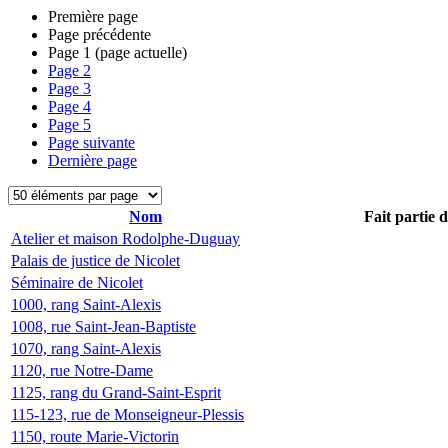
Première page
Page précédente
Page
1
(page actuelle)
Page
2
Page
3
Page
4
Page
5
Page suivante
Dernière page
Nom
Fait partie 
Atelier et maison Rodolphe-Duguay
Palais de justice de Nicolet
Séminaire de Nicolet
1000, rang Saint-Alexis
1008, rue Saint-Jean-Baptiste
1070, rang Saint-Alexis
1120, rue Notre-Dame
1125, rang du Grand-Saint-Esprit
115-123, rue de Monseigneur-Plessis
1150, route Marie-Victorin