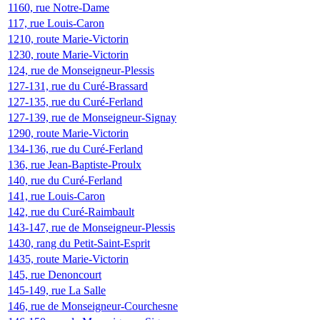
1160, rue Notre-Dame
117, rue Louis-Caron
1210, route Marie-Victorin
1230, route Marie-Victorin
124, rue de Monseigneur-Plessis
127-131, rue du Curé-Brassard
127-135, rue du Curé-Ferland
127-139, rue de Monseigneur-Signay
1290, route Marie-Victorin
134-136, rue du Curé-Ferland
136, rue Jean-Baptiste-Proulx
140, rue du Curé-Ferland
141, rue Louis-Caron
142, rue du Curé-Raimbault
143-147, rue de Monseigneur-Plessis
1430, rang du Petit-Saint-Esprit
1435, route Marie-Victorin
145, rue Denoncourt
145-149, rue La Salle
146, rue de Monseigneur-Courchesne