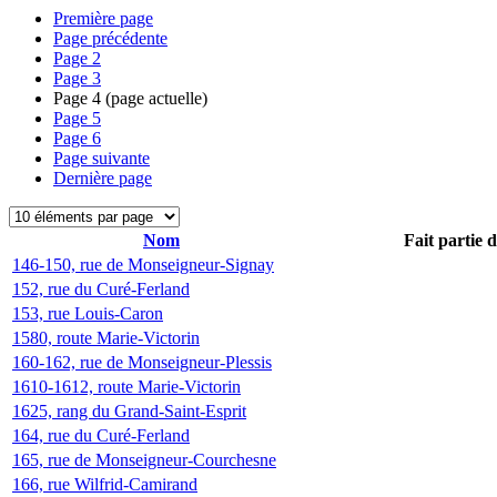
Première page
Page précédente
Page
2
Page
3
Page
4
(page actuelle)
Page
5
Page
6
Page suivante
Dernière page
Nom
Fait partie 
146-150, rue de Monseigneur-Signay
152, rue du Curé-Ferland
153, rue Louis-Caron
1580, route Marie-Victorin
160-162, rue de Monseigneur-Plessis
1610-1612, route Marie-Victorin
1625, rang du Grand-Saint-Esprit
164, rue du Curé-Ferland
165, rue de Monseigneur-Courchesne
166, rue Wilfrid-Camirand