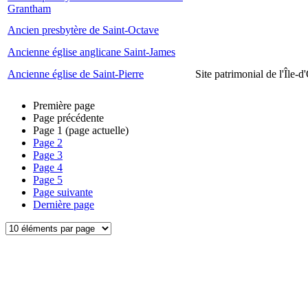
Grantham
Ancien presbytère de Saint-Octave
Ancienne église anglicane Saint-James
Ancienne église de Saint-Pierre
Site patrimonial de l'Île-d
Première page
Page précédente
Page
1
(page actuelle)
Page
2
Page
3
Page
4
Page
5
Page suivante
Dernière page