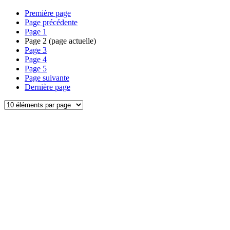
Première page
Page précédente
Page
1
Page
2
(page actuelle)
Page
3
Page
4
Page
5
Page suivante
Dernière page