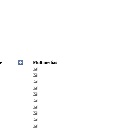
é
Multimédias