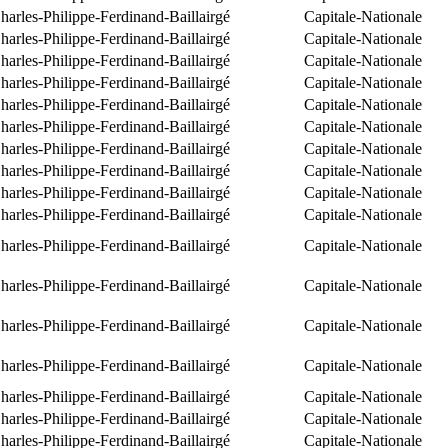
arles-Philippe-Ferdinand-Baillairgé
Capitale-Nationale
arles-Philippe-Ferdinand-Baillairgé
Capitale-Nationale
arles-Philippe-Ferdinand-Baillairgé
Capitale-Nationale
arles-Philippe-Ferdinand-Baillairgé
Capitale-Nationale
arles-Philippe-Ferdinand-Baillairgé
Capitale-Nationale
arles-Philippe-Ferdinand-Baillairgé
Capitale-Nationale
arles-Philippe-Ferdinand-Baillairgé
Capitale-Nationale
arles-Philippe-Ferdinand-Baillairgé
Capitale-Nationale
arles-Philippe-Ferdinand-Baillairgé
Capitale-Nationale
arles-Philippe-Ferdinand-Baillairgé
Capitale-Nationale
arles-Philippe-Ferdinand-Baillairgé
Capitale-Nationale
arles-Philippe-Ferdinand-Baillairgé
Capitale-Nationale
arles-Philippe-Ferdinand-Baillairgé
Capitale-Nationale
arles-Philippe-Ferdinand-Baillairgé
Capitale-Nationale
arles-Philippe-Ferdinand-Baillairgé
Capitale-Nationale
arles-Philippe-Ferdinand-Baillairgé
Capitale-Nationale
arles-Philippe-Ferdinand-Baillairgé
Capitale-Nationale