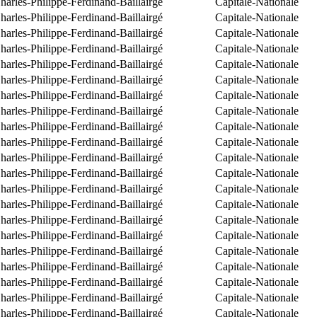
arles-Philippe-Ferdinand-Baillairgé
Capitale-Nationale
arles-Philippe-Ferdinand-Baillairgé
Capitale-Nationale
arles-Philippe-Ferdinand-Baillairgé
Capitale-Nationale
arles-Philippe-Ferdinand-Baillairgé
Capitale-Nationale
arles-Philippe-Ferdinand-Baillairgé
Capitale-Nationale
arles-Philippe-Ferdinand-Baillairgé
Capitale-Nationale
arles-Philippe-Ferdinand-Baillairgé
Capitale-Nationale
arles-Philippe-Ferdinand-Baillairgé
Capitale-Nationale
arles-Philippe-Ferdinand-Baillairgé
Capitale-Nationale
arles-Philippe-Ferdinand-Baillairgé
Capitale-Nationale
arles-Philippe-Ferdinand-Baillairgé
Capitale-Nationale
arles-Philippe-Ferdinand-Baillairgé
Capitale-Nationale
arles-Philippe-Ferdinand-Baillairgé
Capitale-Nationale
arles-Philippe-Ferdinand-Baillairgé
Capitale-Nationale
arles-Philippe-Ferdinand-Baillairgé
Capitale-Nationale
arles-Philippe-Ferdinand-Baillairgé
Capitale-Nationale
arles-Philippe-Ferdinand-Baillairgé
Capitale-Nationale
arles-Philippe-Ferdinand-Baillairgé
Capitale-Nationale
arles-Philippe-Ferdinand-Baillairgé
Capitale-Nationale
arles-Philippe-Ferdinand-Baillairgé
Capitale-Nationale
arles-Philippe-Ferdinand-Baillairgé
Capitale-Nationale