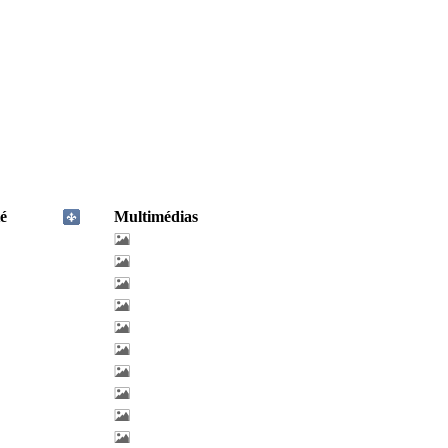
é
Multimédias