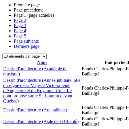
Première page
Page précédente
Page
1
(page actuelle)
Page
2
Page
3
Page
4
Page
5
Page suivante
Dernière page
Nom
Fait partie 
Dessin d'architecture (Académie de
Fonds Charles-Philippe-F
musique)
Baillairgé
Dessin d'architecture (Année jubilaire, 60e
du règne de sa Majesté Victoria reine
Fonds Charles-Philippe-F
d'Angleterre et du Royaume Unie. Le
Baillairgé
pont proposé sur le St. Laurent devant
Québec)
Fonds Charles-Philippe-F
Dessin d'architecture (Arc, tablette)
Baillairgé
Fonds Charles-Philippe-F
Dessin d'architecture (Asile de la Charité)
Baillairgé