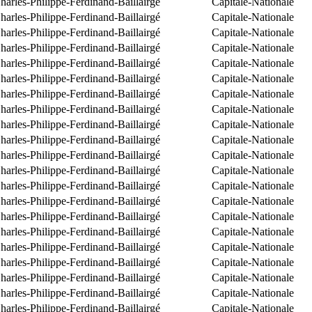
arles-Philippe-Ferdinand-Baillairgé
Capitale-Nationale
arles-Philippe-Ferdinand-Baillairgé
Capitale-Nationale
arles-Philippe-Ferdinand-Baillairgé
Capitale-Nationale
arles-Philippe-Ferdinand-Baillairgé
Capitale-Nationale
arles-Philippe-Ferdinand-Baillairgé
Capitale-Nationale
arles-Philippe-Ferdinand-Baillairgé
Capitale-Nationale
arles-Philippe-Ferdinand-Baillairgé
Capitale-Nationale
arles-Philippe-Ferdinand-Baillairgé
Capitale-Nationale
arles-Philippe-Ferdinand-Baillairgé
Capitale-Nationale
arles-Philippe-Ferdinand-Baillairgé
Capitale-Nationale
arles-Philippe-Ferdinand-Baillairgé
Capitale-Nationale
arles-Philippe-Ferdinand-Baillairgé
Capitale-Nationale
arles-Philippe-Ferdinand-Baillairgé
Capitale-Nationale
arles-Philippe-Ferdinand-Baillairgé
Capitale-Nationale
arles-Philippe-Ferdinand-Baillairgé
Capitale-Nationale
arles-Philippe-Ferdinand-Baillairgé
Capitale-Nationale
arles-Philippe-Ferdinand-Baillairgé
Capitale-Nationale
arles-Philippe-Ferdinand-Baillairgé
Capitale-Nationale
arles-Philippe-Ferdinand-Baillairgé
Capitale-Nationale
arles-Philippe-Ferdinand-Baillairgé
Capitale-Nationale
arles-Philippe-Ferdinand-Baillairgé
Capitale-Nationale