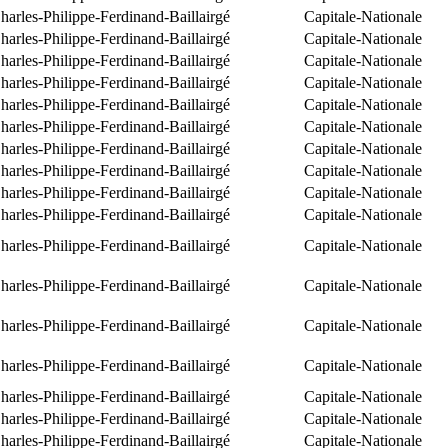
arles-Philippe-Ferdinand-Baillairgé
Capitale-Nationale
arles-Philippe-Ferdinand-Baillairgé
Capitale-Nationale
arles-Philippe-Ferdinand-Baillairgé
Capitale-Nationale
arles-Philippe-Ferdinand-Baillairgé
Capitale-Nationale
arles-Philippe-Ferdinand-Baillairgé
Capitale-Nationale
arles-Philippe-Ferdinand-Baillairgé
Capitale-Nationale
arles-Philippe-Ferdinand-Baillairgé
Capitale-Nationale
arles-Philippe-Ferdinand-Baillairgé
Capitale-Nationale
arles-Philippe-Ferdinand-Baillairgé
Capitale-Nationale
arles-Philippe-Ferdinand-Baillairgé
Capitale-Nationale
arles-Philippe-Ferdinand-Baillairgé
Capitale-Nationale
arles-Philippe-Ferdinand-Baillairgé
Capitale-Nationale
arles-Philippe-Ferdinand-Baillairgé
Capitale-Nationale
arles-Philippe-Ferdinand-Baillairgé
Capitale-Nationale
arles-Philippe-Ferdinand-Baillairgé
Capitale-Nationale
arles-Philippe-Ferdinand-Baillairgé
Capitale-Nationale
arles-Philippe-Ferdinand-Baillairgé
Capitale-Nationale