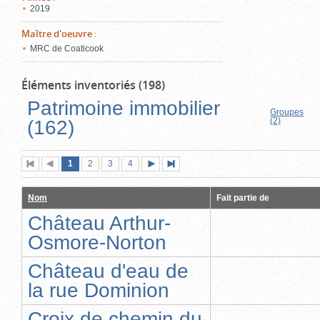
2019
Maître d'oeuvre
:
MRC de Coaticook
Éléments inventoriés (198)
Patrimoine immobilier
Groupes
(2)
(162)
Page
(page
Page
Page
Page
1
Première
2
Page
3
4
Page
Dernière
actuelle)
page
précédente
suivante
page
Nom
Fait partie de
Château Arthur-
Osmore-Norton
Château d'eau de
la rue Dominion
Croix de chemin du