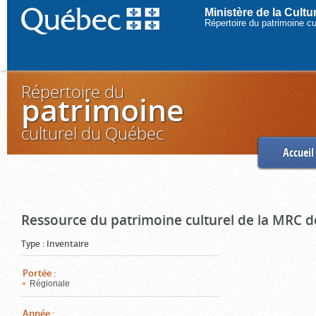
Ministère de la Cult
Répertoire du patrimoine c
Répertoire du
patrimoine
culturel du Québec
Accueil
Ressource du patrimoine culturel de la MRC d
Type
:
Inventaire
Portée
:
Régionale
Année
: