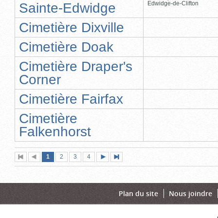
Edwidge-de-Clifton
Sainte-Edwidge
Cimetière Dixville
Cimetière Doak
Cimetière Draper's
Corner
Cimetière Fairfax
Cimetière
Falkenhorst
Page
(page
Page
Page
Page
1
Première
2
Page
3
4
Page
Dernière
actuelle)
page
précédente
suivante
page
Plan du site
Nous joindre