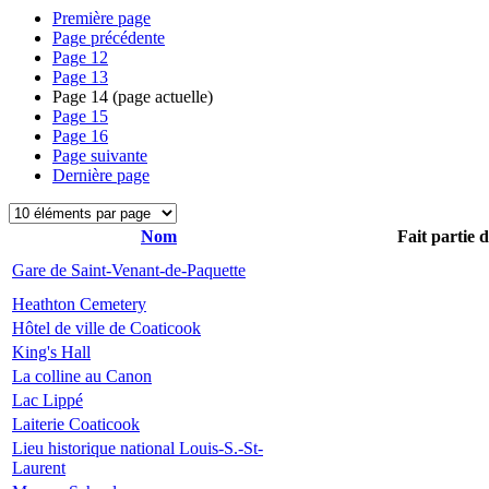
Première page
Page précédente
Page
12
Page
13
Page
14
(page actuelle)
Page
15
Page
16
Page suivante
Dernière page
Nom
Fait partie 
Gare de Saint-Venant-de-Paquette
Heathton Cemetery
Hôtel de ville de Coaticook
King's Hall
La colline au Canon
Lac Lippé
Laiterie Coaticook
Lieu historique national Louis-S.-St-
Laurent