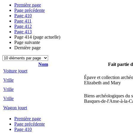
Première page
Page précédente
Page
410
Page
411
Page
412
Page
413
Page
414
(page actuelle)
Page suivante
Dernière page
Nom
Fait partie d
Voiture jouet
Épave et collection arché
Vrille
Elizabeth and Mary
Vrille
Biens archéologiques du s
Vrille
Basques-de-l'Anse-à-la-C
Wagon jouet
Première page
Page précédente
Page
410