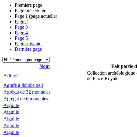
Première page
Page précédente
Page
1
(page actuelle)
Page
2
Page
3
Page
4
Page
5
Page suivante
Dernière page
Nom
Fait partie 
Collection archéologique 
Affûtoir
de Place-Royale
Agrafe à double oeil
Agrégat de 32 monnaies
Agrégat de 6 monnaies
Aiguille
Aiguille
Aiguille
Aiguille
Aiguille