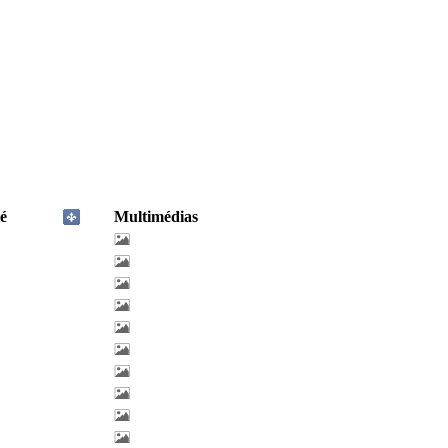
é
Multimédias