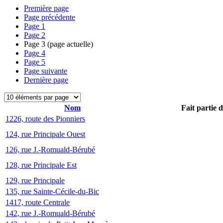
Première page
Page précédente
Page
1
Page
2
Page
3
(page actuelle)
Page
4
Page
5
Page suivante
Dernière page
Nom
Fait partie 
1226, route des Pionniers
124, rue Principale Ouest
126, rue J.-Romuald-Bérubé
128, rue Principale Est
129, rue Principale
135, rue Sainte-Cécile-du-Bic
1417, route Centrale
142, rue J.-Romuald-Bérubé