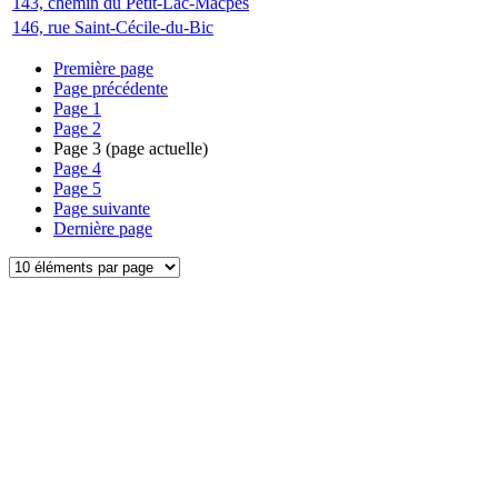
143, chemin du Petit-Lac-Macpès
146, rue Saint-Cécile-du-Bic
Première page
Page précédente
Page
1
Page
2
Page
3
(page actuelle)
Page
4
Page
5
Page suivante
Dernière page