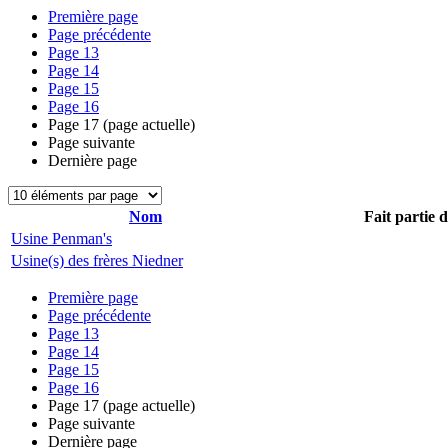
Première page
Page précédente
Page
13
Page
14
Page
15
Page
16
Page
17
(page actuelle)
Page suivante
Dernière page
Nom
Fait partie 
Usine Penman's
Usine(s) des frères Niedner
Première page
Page précédente
Page
13
Page
14
Page
15
Page
16
Page
17
(page actuelle)
Page suivante
Dernière page