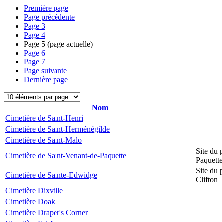
Première page
Page précédente
Page
3
Page
4
Page
5
(page actuelle)
Page
6
Page
7
Page suivante
Dernière page
Nom
Cimetière de Saint-Henri
Cimetière de Saint-Herménégilde
Cimetière de Saint-Malo
Site du 
Cimetière de Saint-Venant-de-Paquette
Paquett
Site du 
Cimetière de Sainte-Edwidge
Clifton
Cimetière Dixville
Cimetière Doak
Cimetière Draper's Corner