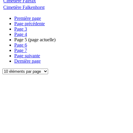
Cimetière Fairfax
Cimetière Falkenhorst
Première page
Page précédente
Page
3
Page
4
Page
5
(page actuelle)
Page
6
Page
7
Page suivante
Dernière page