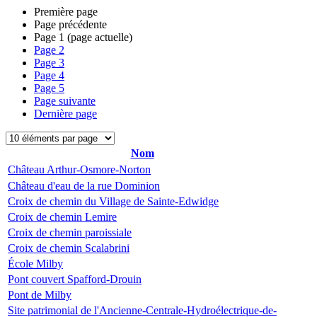
Première page
Page précédente
Page
1
(page actuelle)
Page
2
Page
3
Page
4
Page
5
Page suivante
Dernière page
Nom
Château Arthur-Osmore-Norton
Château d'eau de la rue Dominion
Croix de chemin du Village de Sainte-Edwidge
Croix de chemin Lemire
Croix de chemin paroissiale
Croix de chemin Scalabrini
École Milby
Pont couvert Spafford-Drouin
Pont de Milby
Site patrimonial de l'Ancienne-Centrale-Hydroélectrique-de-