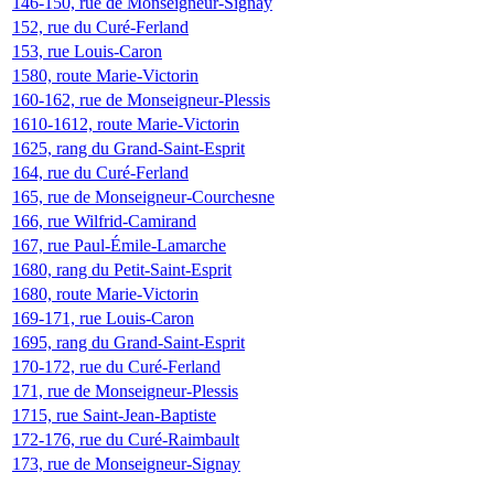
146-150, rue de Monseigneur-Signay
152, rue du Curé-Ferland
153, rue Louis-Caron
1580, route Marie-Victorin
160-162, rue de Monseigneur-Plessis
1610-1612, route Marie-Victorin
1625, rang du Grand-Saint-Esprit
164, rue du Curé-Ferland
165, rue de Monseigneur-Courchesne
166, rue Wilfrid-Camirand
167, rue Paul-Émile-Lamarche
1680, rang du Petit-Saint-Esprit
1680, route Marie-Victorin
169-171, rue Louis-Caron
1695, rang du Grand-Saint-Esprit
170-172, rue du Curé-Ferland
171, rue de Monseigneur-Plessis
1715, rue Saint-Jean-Baptiste
172-176, rue du Curé-Raimbault
173, rue de Monseigneur-Signay