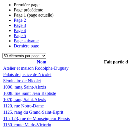
Première page
Page précédente
Page
1
(page actuelle)
Page
2
Page
3
Page
4
Page
5
Page suivante
Dernière page
Nom
Fait partie 
Atelier et maison Rodolphe-Duguay
Palais de justice de Nicolet
Séminaire de Nicolet
1000, rang Saint-Alexis
1008, rue Saint-Jean-Baptiste
1070, rang Saint-Alexis
1120, rue Notre-Dame
1125, rang du Grand-Saint-Esprit
115-123, rue de Monseigneur-Plessis
1150, route Marie-Victorin