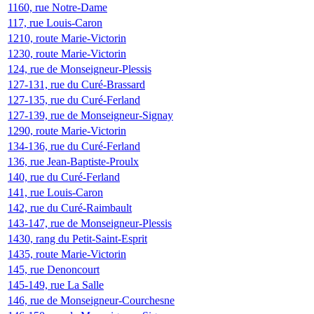
1160, rue Notre-Dame
117, rue Louis-Caron
1210, route Marie-Victorin
1230, route Marie-Victorin
124, rue de Monseigneur-Plessis
127-131, rue du Curé-Brassard
127-135, rue du Curé-Ferland
127-139, rue de Monseigneur-Signay
1290, route Marie-Victorin
134-136, rue du Curé-Ferland
136, rue Jean-Baptiste-Proulx
140, rue du Curé-Ferland
141, rue Louis-Caron
142, rue du Curé-Raimbault
143-147, rue de Monseigneur-Plessis
1430, rang du Petit-Saint-Esprit
1435, route Marie-Victorin
145, rue Denoncourt
145-149, rue La Salle
146, rue de Monseigneur-Courchesne