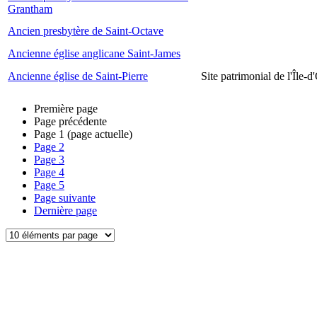
Grantham
Ancien presbytère de Saint-Octave
Ancienne église anglicane Saint-James
Ancienne église de Saint-Pierre
Site patrimonial de l'Île-d
Première page
Page précédente
Page
1
(page actuelle)
Page
2
Page
3
Page
4
Page
5
Page suivante
Dernière page