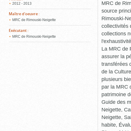
MRC de Rimou
2012 - 2013
source princ
Maître d'oeuvre
:
Rimouski-Nei
MRC de Rimouski-Neigette
collectivité
Exécutant
:
collections 
MRC de Rimouski-Neigette
l'exhaustivit
La MRC de Ri
assurer la p
transférées 
de la Cultur
plusieurs bi
par la MRC d
patrimoine d
Guide des ma
Neigette, C
Neigette, Sa
habite, Éval