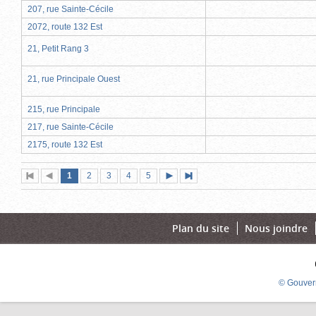
207, rue Sainte-Cécile
2072, route 132 Est
21, Petit Rang 3
21, rue Principale Ouest
215, rue Principale
217, rue Sainte-Cécile
2175, route 132 Est
Page
(page
Page
Page
Page
Page
1
Première
2
Page
3
4
5
Page
Dernière
actuelle)
page
précédente
suivante
page
Plan du site
Nous joindre
© Gouver