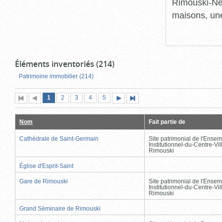
Rimouski-Nei
maisons, une
Éléments inventoriés (214)
Patrimoine immobilier (214)
Page
(page
Page
Page
Page
Page
1
Première
2
Page
3
4
5
Page
Dernière
actuelle)
page
précédente
suivante
page
Nom
Fait partie de
Cathédrale de Saint-Germain
Site patrimonial de l'Ensem
Institutionnel-du-Centre-Vil
Rimouski
Église d'Esprit-Saint
Gare de Rimouski
Site patrimonial de l'Ensem
Institutionnel-du-Centre-Vil
Rimouski
Grand Séminaire de Rimouski