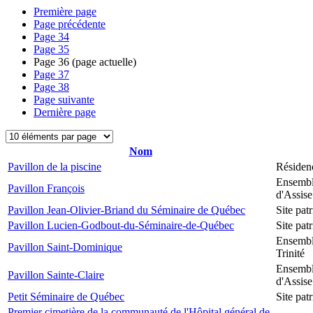
Première page
Page précédente
Page
34
Page
35
Page
36
(page actuelle)
Page
37
Page
38
Page suivante
Dernière page
Nom
Pavillon de la piscine
Résiden
Ensembl
Pavillon François
d'Assise
Pavillon Jean-Olivier-Briand du Séminaire de Québec
Site pa
Pavillon Lucien-Godbout-du-Séminaire-de-Québec
Site pa
Ensembl
Pavillon Saint-Dominique
Trinité
Ensembl
Pavillon Sainte-Claire
d'Assise
Petit Séminaire de Québec
Site pa
Premier cimetière de la communauté de l'Hôpital général de