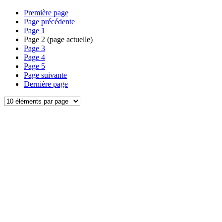
Première page
Page précédente
Page
1
Page
2
(page actuelle)
Page
3
Page
4
Page
5
Page suivante
Dernière page