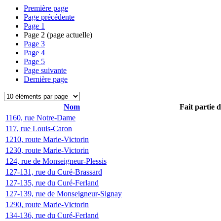
Première page
Page précédente
Page
1
Page
2
(page actuelle)
Page
3
Page
4
Page
5
Page suivante
Dernière page
Nom
Fait partie 
1160, rue Notre-Dame
117, rue Louis-Caron
1210, route Marie-Victorin
1230, route Marie-Victorin
124, rue de Monseigneur-Plessis
127-131, rue du Curé-Brassard
127-135, rue du Curé-Ferland
127-139, rue de Monseigneur-Signay
1290, route Marie-Victorin
134-136, rue du Curé-Ferland