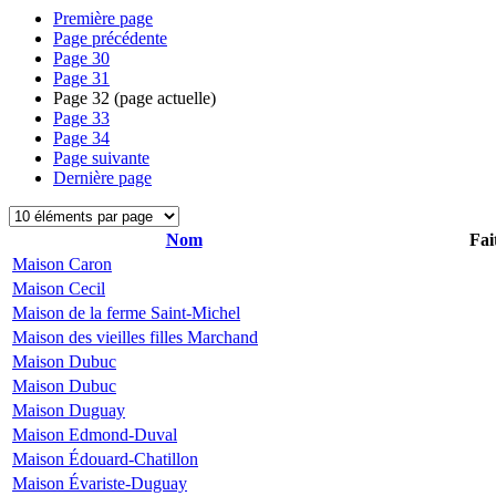
Première page
Page précédente
Page
30
Page
31
Page
32
(page actuelle)
Page
33
Page
34
Page suivante
Dernière page
Nom
Fai
Maison Caron
Maison Cecil
Maison de la ferme Saint-Michel
Maison des vieilles filles Marchand
Maison Dubuc
Maison Dubuc
Maison Duguay
Maison Edmond-Duval
Maison Édouard-Chatillon
Maison Évariste-Duguay