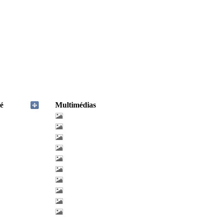
é
Multimédias