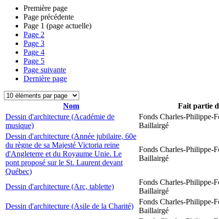
Première page
Page précédente
Page
1
(page actuelle)
Page
2
Page
3
Page
4
Page
5
Page suivante
Dernière page
Nom
Fait partie 
Dessin d'architecture (Académie de
Fonds Charles-Philippe-F
musique)
Baillairgé
Dessin d'architecture (Année jubilaire, 60e
du règne de sa Majesté Victoria reine
Fonds Charles-Philippe-F
d'Angleterre et du Royaume Unie. Le
Baillairgé
pont proposé sur le St. Laurent devant
Québec)
Fonds Charles-Philippe-F
Dessin d'architecture (Arc, tablette)
Baillairgé
Fonds Charles-Philippe-F
Dessin d'architecture (Asile de la Charité)
Baillairgé