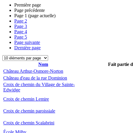
Première page
Page précédente
Page
1
(page actuelle)
Page
2
Page
3
Page
4
Page
5
Page suivante
Dernière page
Nom
Fait partie 
Château Arthur-Osmore-Norton
Château d'eau de la rue Dominion
Croix de chemin du Village de Sainte-
Edwidge
Croix de chemin Lemire
Croix de chemin paroissiale
Croix de chemin Scalabrini
École Milby