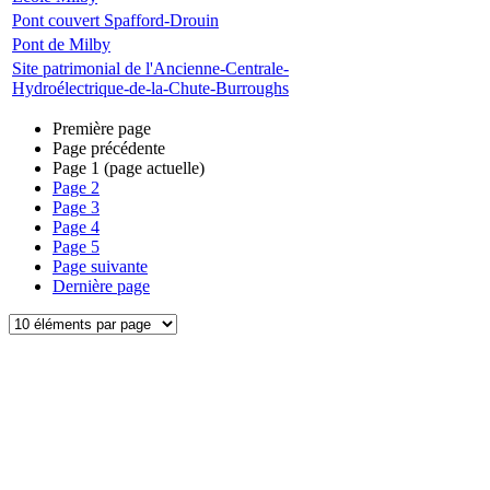
Pont couvert Spafford-Drouin
Pont de Milby
Site patrimonial de l'Ancienne-Centrale-
Hydroélectrique-de-la-Chute-Burroughs
Première page
Page précédente
Page
1
(page actuelle)
Page
2
Page
3
Page
4
Page
5
Page suivante
Dernière page