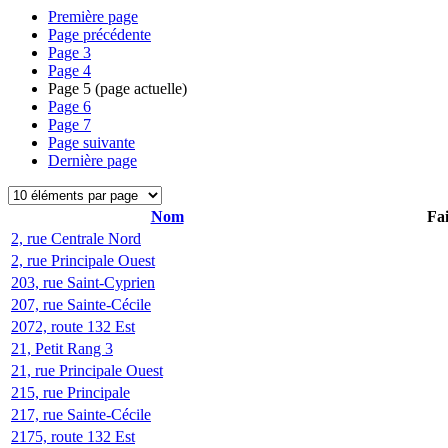
Première page
Page précédente
Page
3
Page
4
Page
5
(page actuelle)
Page
6
Page
7
Page suivante
Dernière page
Nom
Fai
2, rue Centrale Nord
2, rue Principale Ouest
203, rue Saint-Cyprien
207, rue Sainte-Cécile
2072, route 132 Est
21, Petit Rang 3
21, rue Principale Ouest
215, rue Principale
217, rue Sainte-Cécile
2175, route 132 Est