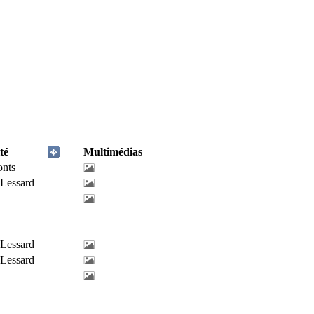
té
Multimédias
onts
-Lessard
-Lessard
-Lessard