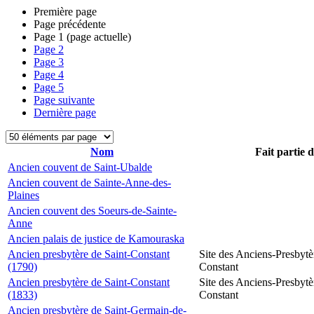
Première page
Page précédente
Page
1
(page actuelle)
Page
2
Page
3
Page
4
Page
5
Page suivante
Dernière page
Nom
Fait partie 
Ancien couvent de Saint-Ubalde
Ancien couvent de Sainte-Anne-des-
Plaines
Ancien couvent des Soeurs-de-Sainte-
Anne
Ancien palais de justice de Kamouraska
Ancien presbytère de Saint-Constant
Site des Anciens-Presbytè
(1790)
Constant
Ancien presbytère de Saint-Constant
Site des Anciens-Presbytè
(1833)
Constant
Ancien presbytère de Saint-Germain-de-