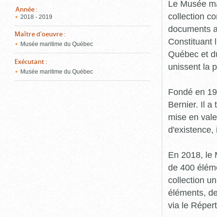
pou
Le Musée ma
ferm
Année
:
collection c
2018 - 2019
documents an
Maître d'oeuvre
:
Constituant 
Musée maritime du Québec
Québec et du
Exécutant
:
unissent la 
Musée maritime du Québec
Fondé en 19
Bernier. Il a
mise en vale
d'existence,
En 2018, le
de 400 éléme
collection u
éléments, de
via le Réper