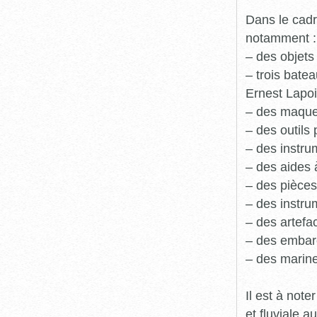
Dans le cadr
notamment :
– des objets
– trois batea
Ernest Lapoi
– des maque
– des outils 
– des instru
– des aides 
– des pièces
– des instru
– des artefa
– des embarc
– des marine
Il est à not
et fluviale 