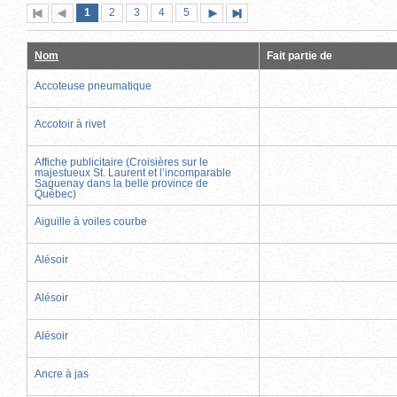
Page
(page
Page
Page
Page
Page
1
Première
2
Page
3
4
5
Page
Dernière
actuelle)
page
précédente
suivante
page
Nom
Fait partie de
Accoteuse pneumatique
Accotoir à rivet
Affiche publicitaire (Croisières sur le
majestueux St. Laurent et l’incomparable
Saguenay dans la belle province de
Québec)
Aiguille à voiles courbe
Alésoir
Alésoir
Alésoir
Ancre à jas