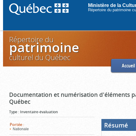
Ministère de la Cult
Répertoire du patrimoine c
Répertoire du
patrimoine
culturel du Québec
Accueil
Documentation et numérisation d'éléments pa
Québec
Type
:
Inventaire-évaluation
Résumé
(Boi
Portée
:
ouve
Nationale
cliq