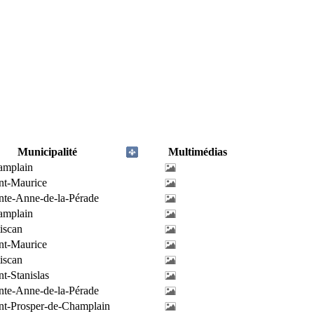
Municipalité
Multimédias
amplain
nt-Maurice
nte-Anne-de-la-Pérade
amplain
iscan
nt-Maurice
iscan
nt-Stanislas
nte-Anne-de-la-Pérade
nt-Prosper-de-Champlain