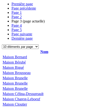
Première page
Page précédente
Page
1
Page
2
Page
3
(page actuelle)
Page
4
Page
5
Page suivante
Dernière page
Nom
Maison Bernard
Maison Bérubé
Maison Bigué
Maison Brousseau
Maison Brunelle
Maison Brunelle
Maison Brunelle
Maison Célina-Dessureault
Maison Charest-Leboeuf
Maison Cloutier