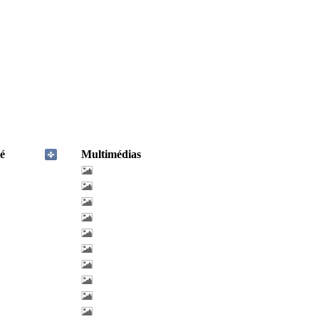
é
Multimédias