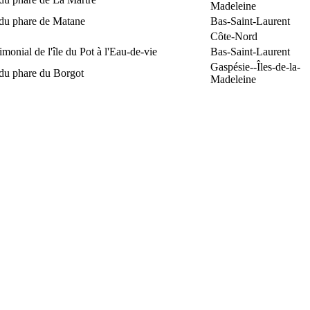
Madeleine
 du phare de Matane
Bas-Saint-Laurent
Côte-Nord
rimonial de l'île du Pot à l'Eau-de-vie
Bas-Saint-Laurent
Gaspésie--Îles-de-la-
 du phare du Borgot
Madeleine