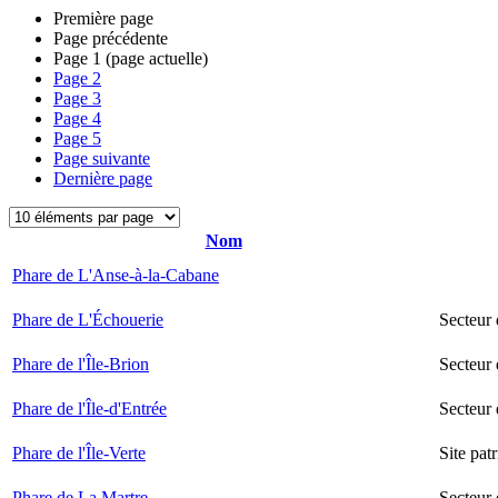
Première page
Page précédente
Page
1
(page actuelle)
Page
2
Page
3
Page
4
Page
5
Page suivante
Dernière page
Nom
Phare de L'Anse-à-la-Cabane
Phare de L'Échouerie
Secteur
Phare de l'Île-Brion
Secteur 
Phare de l'Île-d'Entrée
Secteur 
Phare de l'Île-Verte
Site pat
Phare de La Martre
Secteur 