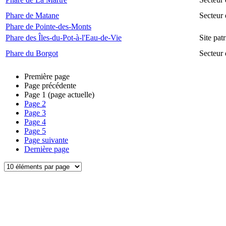
Phare de Matane
Secteur
Phare de Pointe-des-Monts
Phare des Îles-du-Pot-à-l'Eau-de-Vie
Site pat
Phare du Borgot
Secteur
Première page
Page précédente
Page
1
(page actuelle)
Page
2
Page
3
Page
4
Page
5
Page suivante
Dernière page