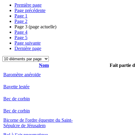
Première page
Page précédente
Page
1
Page
2
Page
3
(page actuelle)
Page
4
Page
5
Page suivante
Dernière page
Nom
Fait partie 
Baromètre anéroïde
Bavette lestée
Bec de corbin
Bec de corbin
Bicorne de l'ordre équestre du Saint-
Sépulcre de Jérusalem
Bol à l’air pneumatique