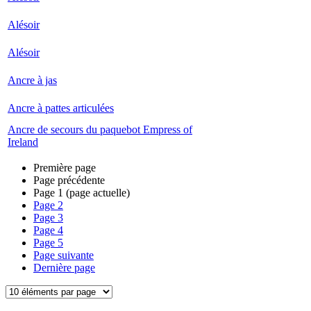
Alésoir
Alésoir
Ancre à jas
Ancre à pattes articulées
Ancre de secours du paquebot Empress of
Ireland
Première page
Page précédente
Page
1
(page actuelle)
Page
2
Page
3
Page
4
Page
5
Page suivante
Dernière page