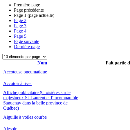
Première page
Page précédente
Page
1
(page actuelle)
Page
2
Page
3
Page
4
Page
5
Page suivante
Dernière page
Nom
Fait partie 
Accoteuse pneumatique
Accotoir à rivet
Affiche publicitaire (Croisières sur le
majestueux St. Laurent et l’incomparable
Saguenay dans la belle province de
Québec)
Aiguille à voiles courbe
Alésoir