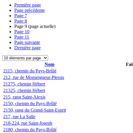
Première page
Page précédente
Page
7
Page
8
Page
9
(page actuelle)
Page
10
Page
11
Page suivante
Dernière page
Nom
Fai
2115, chemin du Pays-Brûlé
212, rue de Monseigneur-Plessis
21275, chemin Hébert
21325, chemin Hébert
215, rang Saint-Alexis
2150, chemin du Pays-Brûlé
2150, rang du Grand-Saint-Esprit
217, rue La Salle
218-224, rue Saint-Joseph
2180, chemin du Pays-Brûlé