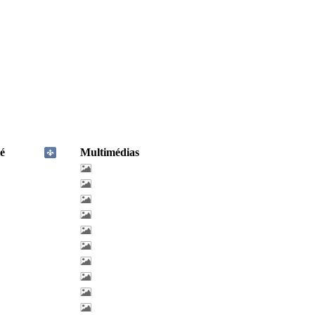
é
Multimédias