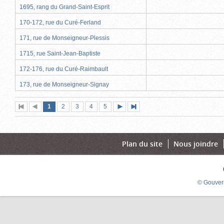
1695, rang du Grand-Saint-Esprit
170-172, rue du Curé-Ferland
171, rue de Monseigneur-Plessis
1715, rue Saint-Jean-Baptiste
172-176, rue du Curé-Raimbault
173, rue de Monseigneur-Signay
Page
(page
Page
Page
Page
Page
1
Première
2
Page
3
4
5
Page
Dernière
actuelle)
page
précédente
suivante
page
Plan du site
Nous joindre
© Gouver