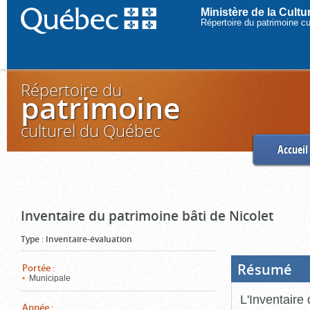
Ministère de la Cult
Répertoire du patrimoine c
Répertoire du
patrimoine
culturel du Québec
Accueil
Inventaire du patrimoine bâti de Nicolet
Type
:
Inventaire-évaluation
Résumé
(Boi
Portée
:
ouve
Municipale
cliq
pou
L'Inventaire 
ferm
Année
: