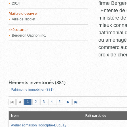
firme Berger
2014
l'Entente de 
Maître d'oeuvre
:
ministère de
Ville de Nicolet
mieux connaît
Exécutant
:
patrimonial d
Bergeron Gagnon inc.
ou aménagés 
commerciaux, 
croix de che
Éléments inventoriés (381)
Patrimoine immobilier (381)
Page
(page
Page
Page
Page
Page
1
Première
2
Page
3
4
5
Page
Dernière
actuelle)
page
précédente
suivante
page
Nom
Fait partie de
Atelier et maison Rodolphe-Duguay