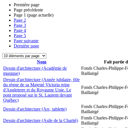
Première page
Page précédente
Page
1
(page actuelle)
Page
2
Page
3
Page
4
Page
5
Page suivante
Dernière page
Nom
Fait partie 
Dessin d'architecture (Académie de
Fonds Charles-Philippe-F
musique)
Baillairgé
Dessin d'architecture (Année jubilaire, 60e
du règne de sa Majesté Victoria reine
Fonds Charles-Philippe-F
d'Angleterre et du Royaume Unie. Le
Baillairgé
pont proposé sur le St. Laurent devant
Québec)
Fonds Charles-Philippe-F
Dessin d'architecture (Arc, tablette)
Baillairgé
Fonds Charles-Philippe-F
Dessin d'architecture (Asile de la Charité)
Baillairgé