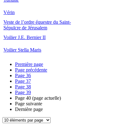
Vérin
Veste de l’ordre équestre du Saint-
Sépulcre de Jérusalem
Voilier J.E. Bernier II
Voilier Stella Maris
Première page
Page précédente
Page
36
Page
37
Page
38
Page
39
Page
40
(page actuelle)
Page suivante
Dernière page