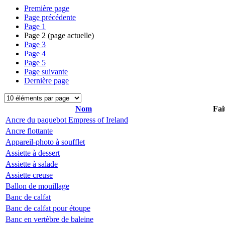
Première page
Page précédente
Page
1
Page
2
(page actuelle)
Page
3
Page
4
Page
5
Page suivante
Dernière page
Nom
Fai
Ancre du paquebot Empress of Ireland
Ancre flottante
Appareil-photo à soufflet
Assiette à dessert
Assiette à salade
Assiette creuse
Ballon de mouillage
Banc de calfat
Banc de calfat pour étoupe
Banc en vertèbre de baleine