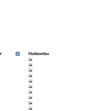
é
Multimédias