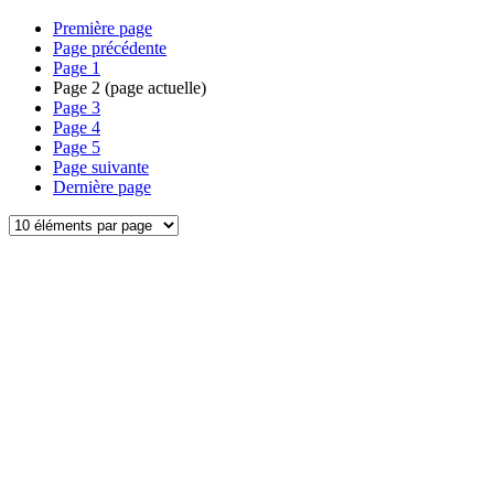
Première page
Page précédente
Page
1
Page
2
(page actuelle)
Page
3
Page
4
Page
5
Page suivante
Dernière page