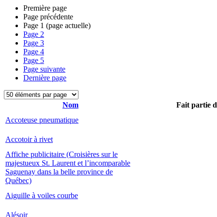
Première page
Page précédente
Page
1
(page actuelle)
Page
2
Page
3
Page
4
Page
5
Page suivante
Dernière page
Nom
Fait partie 
Accoteuse pneumatique
Accotoir à rivet
Affiche publicitaire (Croisières sur le
majestueux St. Laurent et l’incomparable
Saguenay dans la belle province de
Québec)
Aiguille à voiles courbe
Alésoir